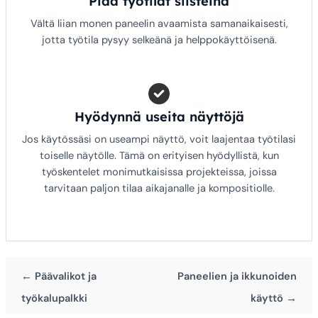
Pidä työtilat siisteinä
Vältä liian monen paneelin avaamista samanaikaisesti,
jotta työtila pysyy selkeänä ja helppokäyttöisenä.
Hyödynnä useita näyttöjä
Jos käytössäsi on useampi näyttö, voit laajentaa työtilasi
toiselle näytölle. Tämä on erityisen hyödyllistä, kun
työskentelet monimutkaisissa projekteissa, joissa
tarvitaan paljon tilaa aikajanalle ja kompositiolle.
← Päävalikot ja
Paneelien ja ikkunoiden
työkalupalkki
käyttö →