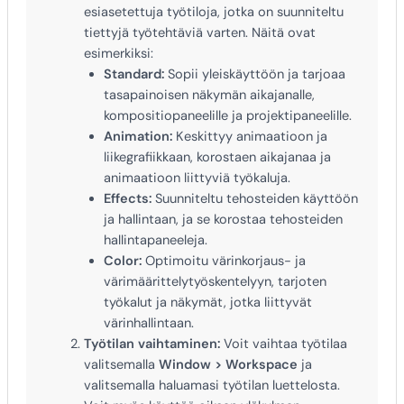
esiasetettuja työtiloja, jotka on suunniteltu
tiettyjä työtehtäviä varten. Näitä ovat
esimerkiksi:
Standard:
Sopii yleiskäyttöön ja tarjoaa
tasapainoisen näkymän aikajanalle,
kompositiopaneelille ja projektipaneelille.
Animation:
Keskittyy animaatioon ja
liikegrafiikkaan, korostaen aikajanaa ja
animaatioon liittyviä työkaluja.
Effects:
Suunniteltu tehosteiden käyttöön
ja hallintaan, ja se korostaa tehosteiden
hallintapaneeleja.
Color:
Optimoitu värinkorjaus- ja
värimäärittelytyöskentelyyn, tarjoten
työkalut ja näkymät, jotka liittyvät
värinhallintaan.
Työtilan vaihtaminen:
Voit vaihtaa työtilaa
valitsemalla
Window > Workspace
ja
valitsemalla haluamasi työtilan luettelosta.