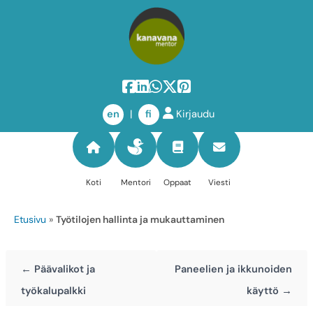
Siirry
sisältöön
en
|
fi
Kirjaudu
Koti
Mentori
Oppaat
Viesti
Etusivu
»
Työtilojen hallinta ja mukauttaminen
← Päävalikot ja
Paneelien ja ikkunoiden
työkalupalkki
käyttö →