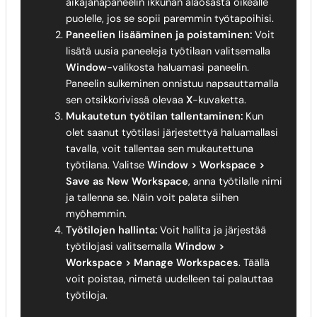
aikajanapaneelin ikkunan alaosasta oikealle
puolelle, jos se sopii paremmin työtapoihisi.
Paneelien lisääminen ja poistaminen:
Voit
lisätä uusia paneeleja työtilaan valitsemalla
Window
-valikosta haluamasi paneelin.
Paneelin sulkeminen onnistuu napsauttamalla
sen otsikkorivissä olevaa
X
-kuvaketta.
Mukautetun työtilan tallentaminen:
Kun
olet saanut työtilasi järjestettyä haluamallasi
tavalla, voit tallentaa sen mukautettuna
työtilana. Valitse
Window > Workspace >
Save as New Workspace
, anna työtilalle nimi
ja tallenna se. Näin voit palata siihen
myöhemmin.
Työtilojen hallinta:
Voit hallita ja järjestää
työtilojasi valitsemalla
Window >
Workspace > Manage Workspaces
. Täällä
voit poistaa, nimetä uudelleen tai palauttaa
työtiloja.