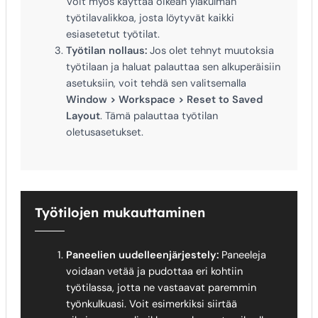
Voit myös käyttää oikean yläkulman
työtilavalikkoa, josta löytyvät kaikki
esiasetetut työtilat.
Työtilan nollaus:
Jos olet tehnyt muutoksia
työtilaan ja haluat palauttaa sen alkuperäisiin
asetuksiin, voit tehdä sen valitsemalla
Window > Workspace > Reset to Saved
Layout
. Tämä palauttaa työtilan
oletusasetukset.
Työtilojen mukauttaminen
Paneelien uudelleenjärjestely:
Paneeleja
voidaan vetää ja pudottaa eri kohtiin
työtilassa, jotta ne vastaavat paremmin
työnkulkuasi. Voit esimerkiksi siirtää