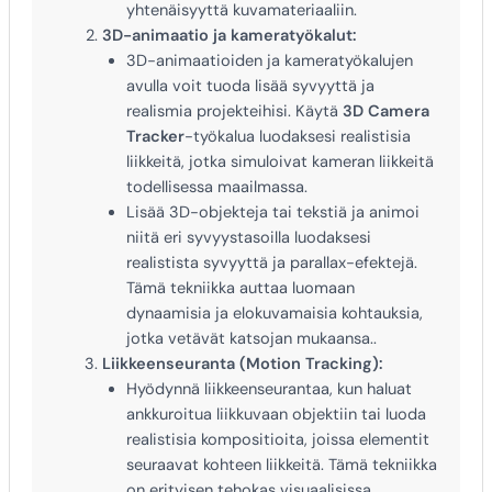
yhtenäisyyttä kuvamateriaaliin.
3D-animaatio ja kameratyökalut:
3D-animaatioiden ja kameratyökalujen
avulla voit tuoda lisää syvyyttä ja
realismia projekteihisi. Käytä
3D Camera
Tracker
-työkalua luodaksesi realistisia
liikkeitä, jotka simuloivat kameran liikkeitä
todellisessa maailmassa.
Lisää 3D-objekteja tai tekstiä ja animoi
niitä eri syvyystasoilla luodaksesi
realistista syvyyttä ja parallax-efektejä.
Tämä tekniikka auttaa luomaan
dynaamisia ja elokuvamaisia kohtauksia,
jotka vetävät katsojan mukaansa..
Liikkeenseuranta (Motion Tracking):
Hyödynnä liikkeenseurantaa, kun haluat
ankkuroitua liikkuvaan objektiin tai luoda
realistisia kompositioita, joissa elementit
seuraavat kohteen liikkeitä. Tämä tekniikka
on erityisen tehokas visuaalisissa