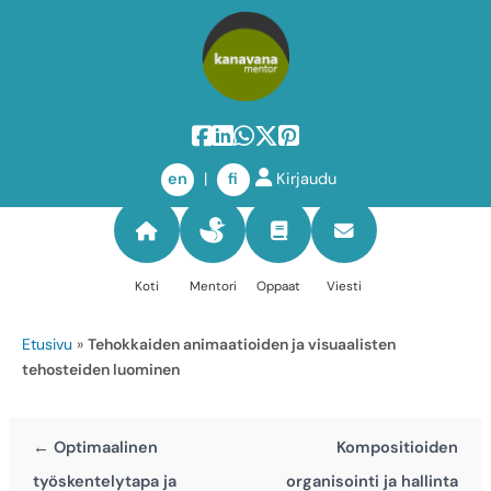
Siirry
sisältöön
en
|
fi
Kirjaudu
Koti
Mentori
Oppaat
Viesti
Etusivu
»
Tehokkaiden animaatioiden ja visuaalisten
tehosteiden luominen
← Optimaalinen
Kompositioiden
työskentelytapa ja
organisointi ja hallinta