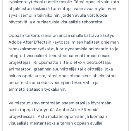
työskentelytehosi uudelle tasolle. Tämä opas ei vain kata
ohjelmiston keskeisiä toimintoja, vaan avaa myös oven
syvällisempiin tekniikoihin, joiden avulla voit luoda
näyttäviä ja ainutlaatuisia visuaalisia tehosteita.
Oppaan tarkoituksena on antaa sinulle kattava käsitys
Adobe After Effectsin käytöstä: miten hallitset ohjelman
tehokkaimmat työkalut, luot dynaamisia animaatioita ja
integroit visuaaliset tehosteet saumattomasti osaksi
projektejasi. Riippumatta siitä, oletko videotuottaja,
animaattori, graafinen suunnittelija tai aloittelija, joka
haluaa oppia uutta, tämä opas ohjaa sinut ohjelmiston
perusteista aina edistyneimpiin tekniikoihin ja
ammattilaistason työkaluihin.
Valmistaudu syventämään osaamistasi ja löytämään
uusia tapoja hyödyntää Adobe After Effectsiä
projekteissasi. Astu mukaan oppimaan ja luomaan
visuaalisia mestariteoksia tämän oppaan avulla!