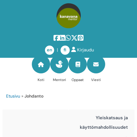
Siirry
sisältöön
en
|
fi
Kirjaudu
Koti
Mentori
Oppaat
Viesti
Etusivu
»
Johdanto
Yleiskatsaus ja
käyttömahdollisuudet
→