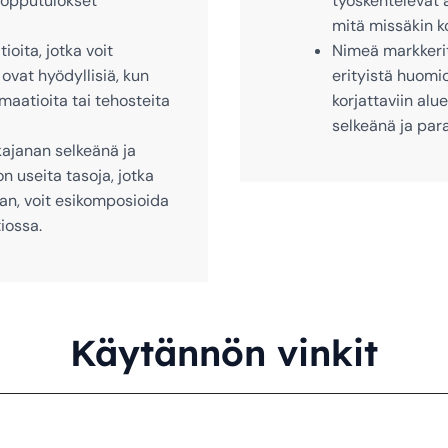
 lopputulokset
työskentelevät a
mitä missäkin 
ioita, jotka voit
Nimeä markkerit 
 ovat hyödyllisiä, kun
erityistä huomio
maatioita tai tehosteita
korjattaviin alu
selkeänä ja par
kajanan selkeänä ja
on useita tasoja, jotka
n, voit esikomposioida
iossa.
Käytännön vinkit