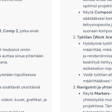
optimoi projekt
Käytä
Composit
säätääksesi kom
kehysnopeutta j
1
,
Comp 2
, jotka eivät
suoraan komposi
Työtilan (Work Are
Hyödynnä työtila
ät tiedostot omiin
määrittää, mikä
mä auttaa sinua pitämään
ja renderöinniss
vana.
keskittyä tiett
esikatselun nop
äytetään lopullisessa
Vedä työtilan a
määrittääksesi 
a sisältävät yksittäisiä
Navigointi ja yhtei
Käytä
Markers
-
 videot, kuvat, grafiikat, ja
yhteistyötä mui
projektissa. Tä