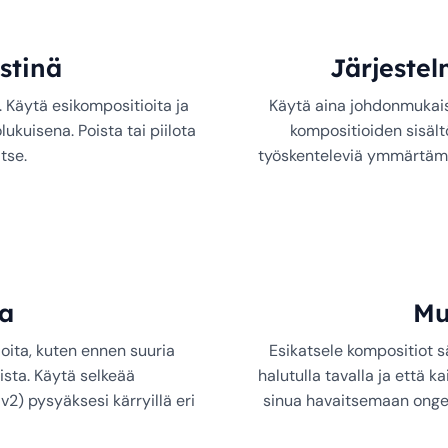
istinä
Järjeste
. Käytä esikompositioita ja
Käytä aina johdonmukais
ukuisena. Poista tai piilota
kompositioiden sisält
tse.
työskenteleviä ymmärtämä
ta
Mu
ioita, kuten ennen suuria
Esikatsele kompositiot s
sta. Käytä selkeää
halutulla tavalla ja että k
2) pysyäksesi kärryillä eri
sinua havaitsemaan ongel