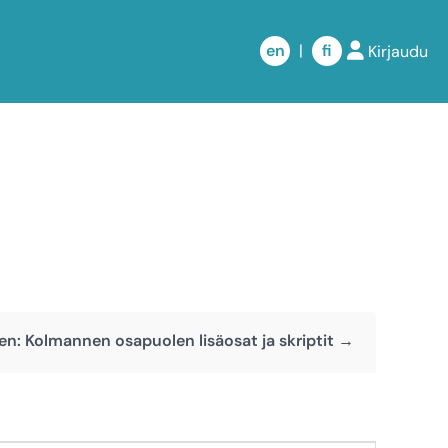
en
|
fi
Kirjaudu
n: Kolmannen osapuolen lisäosat ja skriptit →