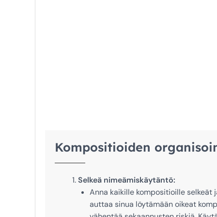
Kompositioiden organisoin
Selkeä nimeämiskäytäntö:
Anna kaikille kompositioille selkeät
auttaa sinua löytämään oikeat kompo
vähentää sekaannusten riskiä. Käytä