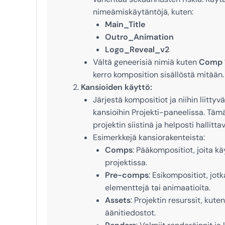
nimeämiskäytäntöjä, kuten:
Main_Title
Outro_Animation
Logo_Reveal_v2
Vältä geneerisiä nimiä kuten
Comp 
kerro komposition sisällöstä mitään.
Kansioiden käyttö:
Järjestä kompositiot ja niihin liittyv
kansioihin Projekti-paneelissa. Tä
projektin siistinä ja helposti hallitta
Esimerkkejä kansiorakenteista:
Comps
: Pääkompositiot, joita k
projektissa.
Pre-comps
: Esikompositiot, jotk
elementtejä tai animaatioita.
Assets
: Projektin resurssit, kuten
äänitiedostot.