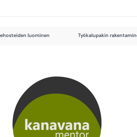
 tehosteiden luominen
Työkalupakin rakentamine