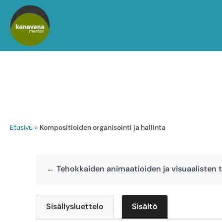
Siirry
sisältöön
Etusivu
»
Kompositioiden organisointi ja hallinta
← Tehokkaiden animaatioiden ja visuaalisten
Sisällysluettelo
Sisältö