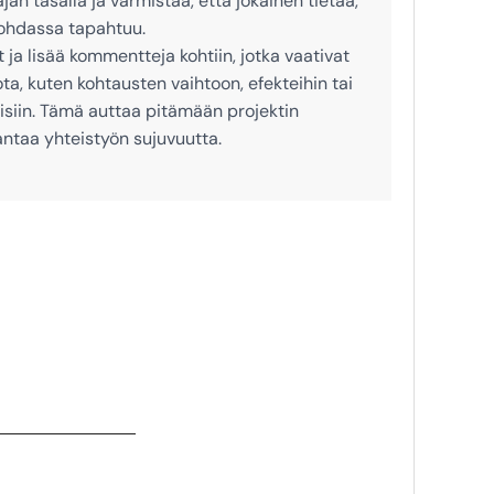
jan tasalla ja varmistaa, että jokainen tietää,
kohdassa tapahtuu.
ja lisää kommentteja kohtiin, jotka vaativat
ta, kuten kohtausten vaihtoon, efekteihin tai
eisiin. Tämä auttaa pitämään projektin
antaa yhteistyön sujuvuutta.