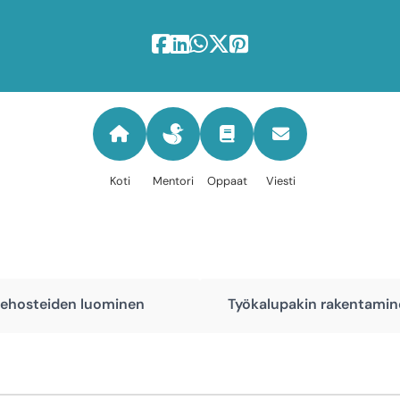
Koti
Mentori
Oppaat
Viesti
 tehosteiden luominen
Työkalupakin rakentamine