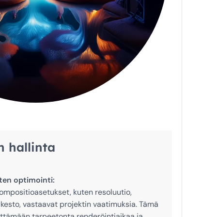
 hallinta
en optimointi:
kompositioasetukset, kuten resoluutio,
kesto, vastaavat projektin vaatimuksia. Tämä
lttämään tarpeetonta renderöintiaikaa ja