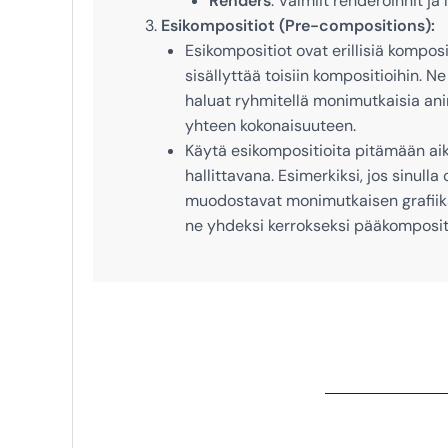
Renders
: Valmiit renderöinnit ja
Esikompositiot (Pre-compositions):
Esikompositiot ovat erillisiä komposit
sisällyttää toisiin kompositioihin. Ne
haluat ryhmitellä monimutkaisia ani
yhteen kokonaisuuteen.
Käytä esikompositioita pitämään ai
hallittavana. Esimerkiksi, jos sinulla 
muodostavat monimutkaisen grafiika
ne yhdeksi kerrokseksi pääkomposit