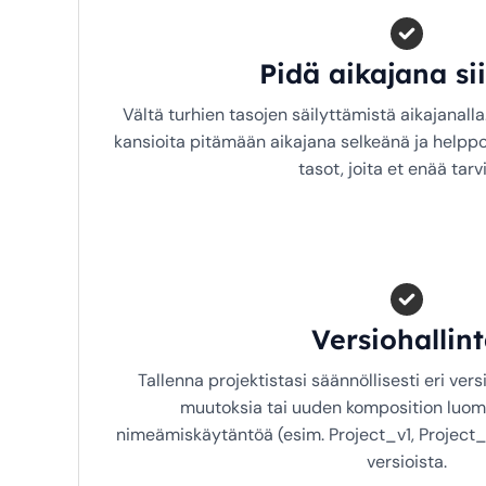
Pidä aikajana si
Vältä turhien tasojen säilyttämistä aikajanalla
kansioita pitämään aikajana selkeänä ja helppol
tasot, joita et enää tarvi
Versiohallin
Tallenna projektistasi säännöllisesti eri vers
muutoksia tai uuden komposition luomi
nimeämiskäytäntöä (esim. Project_v1, Project_v
versioista.