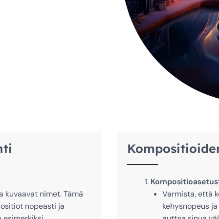
ti
Kompositioiden
Kompositioasetust
 ja kuvaavat nimet. Tämä
Varmista, että 
sitiot nopeasti ja
kehysnopeus ja 
 esimerkiksi
auttaa sinua vä