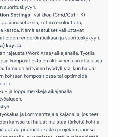
in suorituskyvyn.
ion Settings
-valikkoa (Cmd/Ctrl + K)
positioasetuksia, kuten resoluutiota,
a kestoa. Nämä asetukset vaikuttavat
tioiden renderöintiaikaan ja suorituskykyyn.
a) käyttö:
n rajausta (Work Area) aikajanalla. Työtila
 osa kompositiosta on aktiivinen esikatselussa
ä. Tämä on erityisen hyödyllistä, kun haluat
yyn kohtaan kompositiossa tai optimoida
eutta.
lku- ja loppumerkkejä aikajanalla
työalueen.
styö:
työkalua ja kommentteja aikajanalla, jos teet
den kanssa tai haluat muistaa tärkeitä kohtia
mä auttaa pitämään kaikki projektin parissa