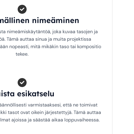
lmällinen nimeäminen
ta nimeämiskäytäntöä, joka kuvaa tasojen ja
öä. Tämä auttaa sinua ja muita projektissa
än nopeasti, mitä mikäkin taso tai kompositio
tekee.
ista esikatselu
äännöllisesti varmistaaksesi, että ne toimivat
aikki tasot ovat oikein järjestettyjä. Tämä auttaa
mat ajoissa ja säästää aikaa loppuvaiheessa.