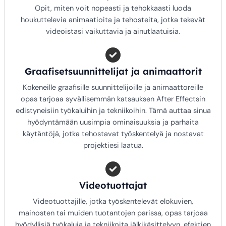
Opit, miten voit nopeasti ja tehokkaasti luoda
houkuttelevia animaatioita ja tehosteita, jotka tekevät
videoistasi vaikuttavia ja ainutlaatuisia.
Graafisetsuunnittelijat ja animaattorit
Kokeneille graafisille suunnittelijoille ja animaattoreille
opas tarjoaa syvällisemmän katsauksen After Effectsin
edistyneisiin työkaluihin ja tekniikoihin. Tämä auttaa sinua
hyödyntämään uusimpia ominaisuuksia ja parhaita
käytäntöjä, jotka tehostavat työskentelyä ja nostavat
projektiesi laatua.
Videotuottajat
Videotuottajille, jotka työskentelevät elokuvien,
mainosten tai muiden tuotantojen parissa, opas tarjoaa
hyödyllisiä työkaluja ja tekniikoita jälkikäsittelyyn, efektien