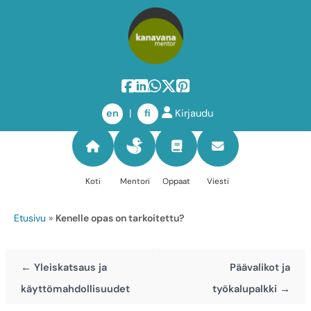
Siirry
sisältöön
en
|
fi
Kirjaudu
Koti
Mentori
Oppaat
Viesti
Etusivu
»
Kenelle opas on tarkoitettu?
← Yleiskatsaus ja
Päävalikot ja
käyttömahdollisuudet
työkalupalkki →