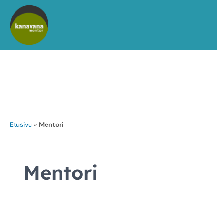
Siirry
sisältöön
Etusivu
»
Mentori
Mentori